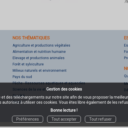
78
NOS THÉMATIQUES
E
Agriculture et productions végétales
Es
Alimentation et nutrition humaine
Fo
Elevage et productions animales
Pr
Forêt et sylviculture
N
Milieux naturels et environnement
Qu
Pays du sud
Pêche - Ressources aquatiques et aquacoles
Me
Gestion des cookies
Sciences de la vie et de la terre
Dé
Société
e et des téléchargements sur notre site afin de vous proposer la meilleu
Santé
 autorisez à utiliser ces cookies. Vous êtes libre également de les refus
Bonne lecture !
Préférences
Tout accepter
Tout refuser