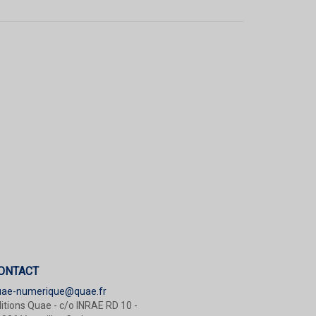
ONTACT
uae-numerique@quae.fr
itions Quae - c/o INRAE RD 10 -