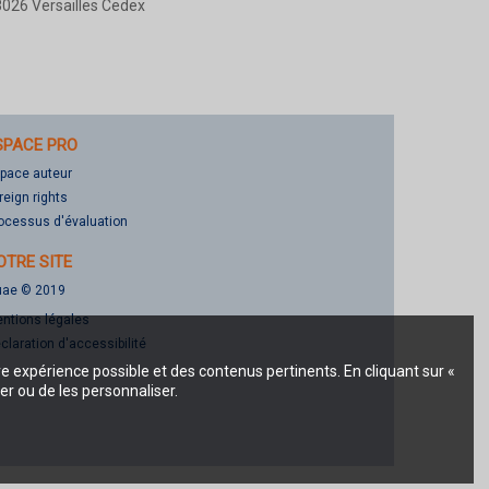
026 Versailles Cedex
SPACE PRO
pace auteur
reign rights
ocessus d'évaluation
OTRE SITE
ae © 2019
ntions légales
claration d'accessibilité
re expérience possible et des contenus pertinents. En cliquant sur «
er ou de les personnaliser.