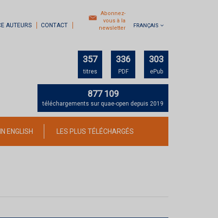
Abonnez-
vous à la
CE AUTEURS
CONTACT
FRANÇAIS
newsletter
357
336
303
titres
PDF
ePub
877 109
téléchargements sur quae-open depuis 2019
IN ENGLISH
LES PLUS TÉLÉCHARGÉS