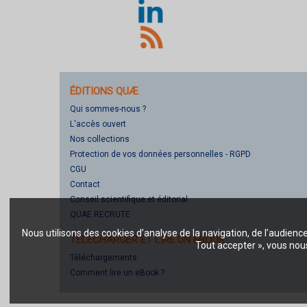
ÉDITIONS QUÆ
Qui sommes-nous ?
L'accès ouvert
Nos collections
Protection de vos données personnelles - RGPD
CGU
Contact
Conseil scientifique et éditorial
QUAE RECRUTE
Nous utilisons des cookies d’analyse de la navigation, de l’audienc
TÉLÉCHARGER ET LIRE UN EBOOK
Tout accepter », vous nous
Téléchargements
Comment lire un eBook ?