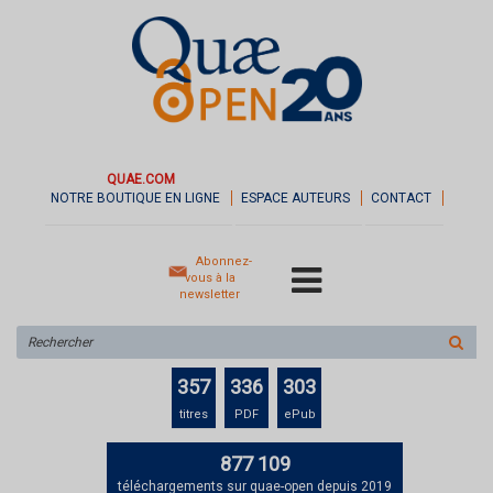
QUAE.COM
NOTRE BOUTIQUE EN LIGNE
ESPACE AUTEURS
CONTACT
Abonnez-
vous à la
newsletter
Rechercher
sur
le
357
336
303
site
titres
PDF
ePub
877 109
téléchargements sur quae-open depuis 2019