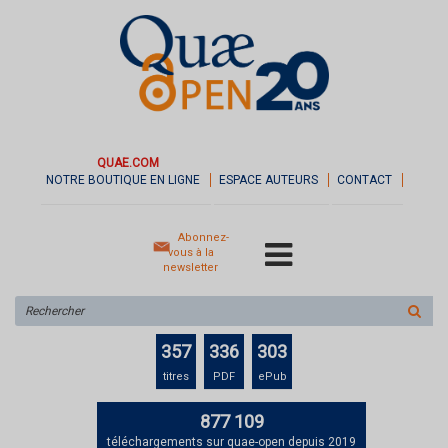
QUAE.COM
NOTRE BOUTIQUE EN LIGNE
ESPACE AUTEURS
CONTACT
Abonnez-
vous à la
newsletter
Rechercher
sur
le
357
336
303
site
titres
PDF
ePub
877 109
téléchargements sur quae-open depuis 2019