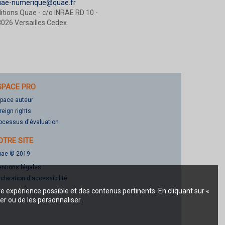
uae-numerique@quae.fr
itions Quae - c/o INRAE RD 10 -
026 Versailles Cedex
SPACE PRO
pace auteur
reign rights
ocessus d'évaluation
OTRE SITE
ae © 2019
ntions légales
claration d'accessibilité
re expérience possible et des contenus pertinents. En cliquant sur «
er ou de les personnaliser.