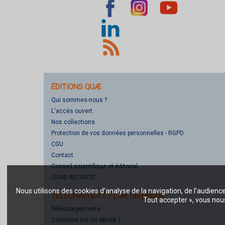
ÉDITIONS QUÆ
Qui sommes-nous ?
L'accès ouvert
Nos collections
Protection de vos données personnelles - RGPD
CGU
Contact
Conseil scientifique et éditorial
QUAE RECRUTE
Nous utilisons des cookies d’analyse de la navigation, de l’audienc
TÉLÉCHARGER ET LIRE UN EBOOK
Tout accepter », vous nous
Téléchargements
Comment lire un eBook ?