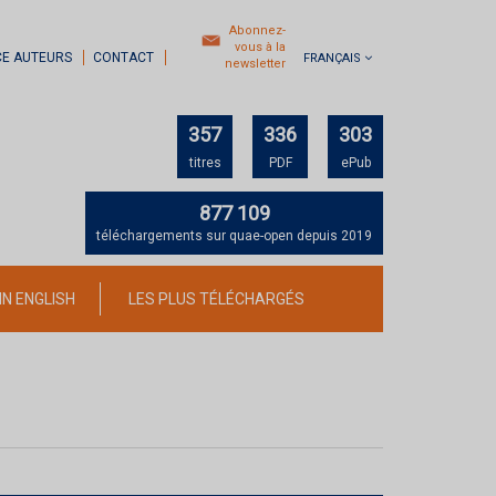
Abonnez-
vous à la
CE AUTEURS
CONTACT
FRANÇAIS
newsletter
357
336
303
titres
PDF
ePub
877 109
téléchargements sur quae-open depuis 2019
IN ENGLISH
LES PLUS TÉLÉCHARGÉS