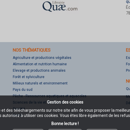
q
Éd
78
NOS THÉMATIQUES
E
Agriculture et productions végétales
Es
Alimentation et nutrition humaine
Fo
Elevage et productions animales
Pr
Forêt et sylviculture
N
Milieux naturels et environnement
Qu
Pays du sud
Pêche - Ressources aquatiques et aquacoles
Me
Gestion des cookies
Sciences de la vie et de la terre
Dé
Société
e et des téléchargements sur notre site afin de vous proposer la meilleu
Santé
 autorisez à utiliser ces cookies. Vous êtes libre également de les refus
Bonne lecture !