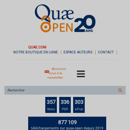
QUAE.COM
NOTRE BOUTIQUE EN LIGNE
ESPACE AUTEURS
CONTACT
Abonnez-
vous à la
newsletter
Rechercher
sur
le
357
336
303
site
titres
PDF
ePub
877 109
téléchargements sur quae-open depuis 2019