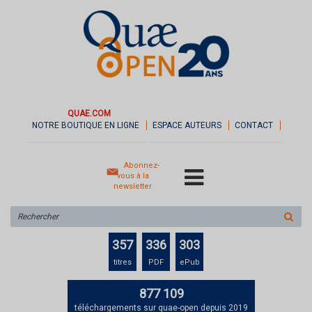
QUAE.COM
NOTRE BOUTIQUE EN LIGNE
ESPACE AUTEURS
CONTACT
Abonnez-
vous à la
newsletter
Rechercher
sur
le
357
336
303
site
titres
PDF
ePub
877 109
téléchargements sur quae-open depuis 2019