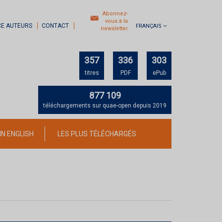
Abonnez-
vous à la
CE AUTEURS
CONTACT
FRANÇAIS
newsletter
357
336
303
titres
PDF
ePub
877 109
téléchargements sur quae-open depuis 2019
IN ENGLISH
LES PLUS TÉLÉCHARGÉS