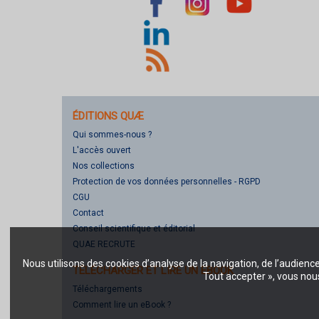
ÉDITIONS QUÆ
Qui sommes-nous ?
L'accès ouvert
Nos collections
Protection de vos données personnelles - RGPD
CGU
Contact
Conseil scientifique et éditorial
QUAE RECRUTE
Nous utilisons des cookies d’analyse de la navigation, de l’audienc
TÉLÉCHARGER ET LIRE UN EBOOK
Tout accepter », vous nous
Téléchargements
Comment lire un eBook ?