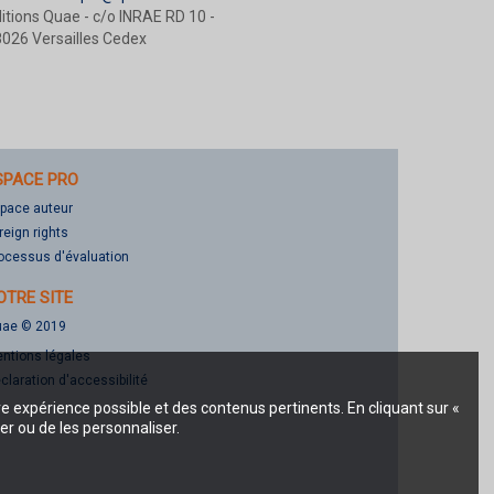
itions Quae - c/o INRAE RD 10 -
026 Versailles Cedex
SPACE PRO
pace auteur
reign rights
ocessus d'évaluation
OTRE SITE
ae © 2019
ntions légales
claration d'accessibilité
re expérience possible et des contenus pertinents. En cliquant sur «
er ou de les personnaliser.