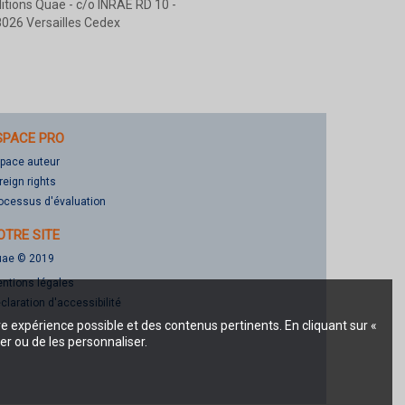
itions Quae - c/o INRAE RD 10 -
026 Versailles Cedex
SPACE PRO
pace auteur
reign rights
ocessus d'évaluation
OTRE SITE
ae © 2019
ntions légales
claration d'accessibilité
re expérience possible et des contenus pertinents. En cliquant sur «
er ou de les personnaliser.