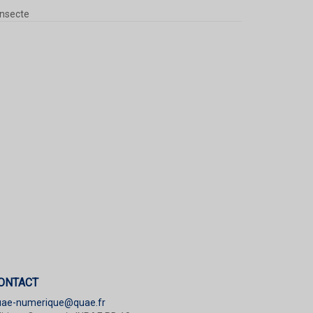
insecte
ONTACT
uae-numerique@quae.fr