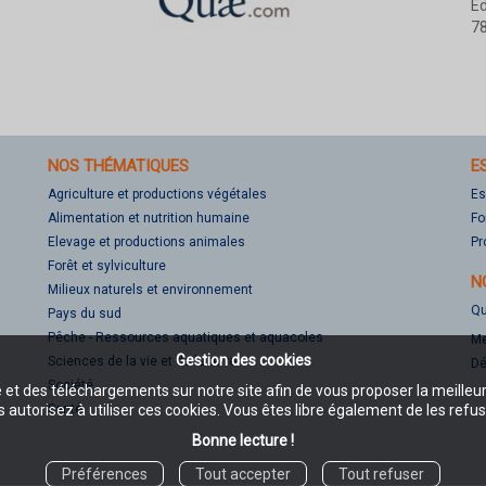
Éd
78
NOS THÉMATIQUES
E
Agriculture et productions végétales
Es
Alimentation et nutrition humaine
Fo
Elevage et productions animales
Pr
Forêt et sylviculture
N
Milieux naturels et environnement
Qu
Pays du sud
Pêche - Ressources aquatiques et aquacoles
Me
Gestion des cookies
Sciences de la vie et de la terre
Dé
Société
e et des téléchargements sur notre site afin de vous proposer la meilleu
Santé
 autorisez à utiliser ces cookies. Vous êtes libre également de les refus
Bonne lecture !
Préférences
Tout accepter
Tout refuser