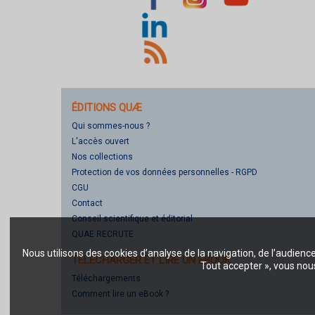
ÉDITIONS QUÆ
Qui sommes-nous ?
L'accès ouvert
Nos collections
Protection de vos données personnelles - RGPD
CGU
Contact
Conseil scientifique et éditorial
QUAE RECRUTE
Nous utilisons des cookies d’analyse de la navigation, de l’audienc
TÉLÉCHARGER ET LIRE UN EBOOK
Tout accepter », vous nous
Téléchargements
Comment lire un eBook ?