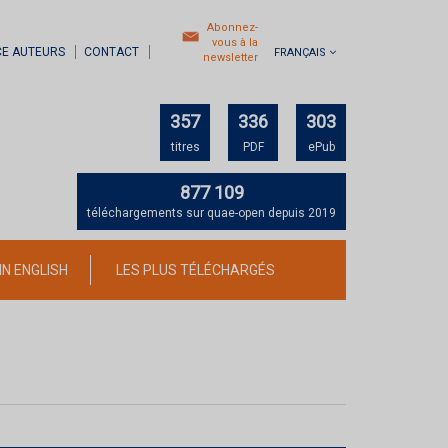
Abonnez-
vous à la
CE AUTEURS
CONTACT
FRANÇAIS
newsletter
357
336
303
titres
PDF
ePub
877 109
téléchargements sur quae-open depuis 2019
IN ENGLISH
LES PLUS TÉLÉCHARGÉS