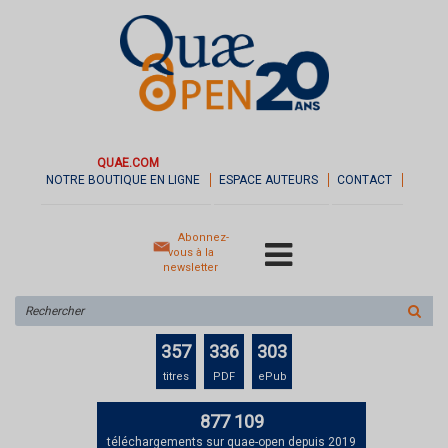
QUAE.COM
NOTRE BOUTIQUE EN LIGNE
ESPACE AUTEURS
CONTACT
Abonnez-
vous à la
newsletter
Rechercher
sur
le
357
336
303
site
titres
PDF
ePub
877 109
téléchargements sur quae-open depuis 2019