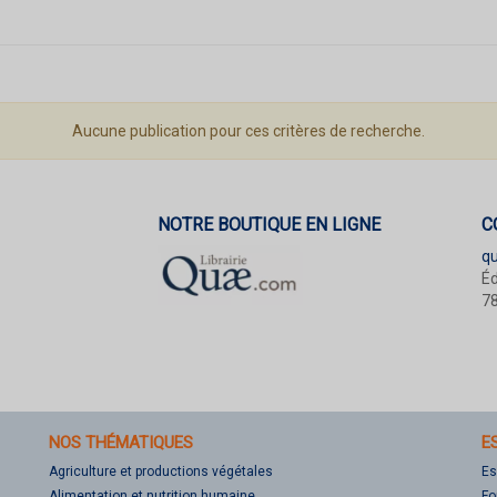
Aucune publication pour ces critères de recherche.
NOTRE BOUTIQUE EN LIGNE
C
q
Éd
78
NOS THÉMATIQUES
E
Agriculture et productions végétales
Es
Alimentation et nutrition humaine
Fo