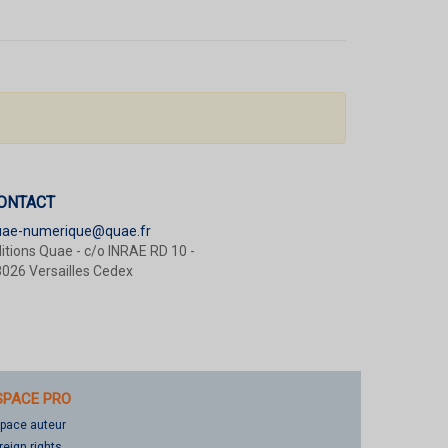
ONTACT
uae-numerique@quae.fr
itions Quae - c/o INRAE RD 10 -
026 Versailles Cedex
SPACE PRO
pace auteur
reign rights