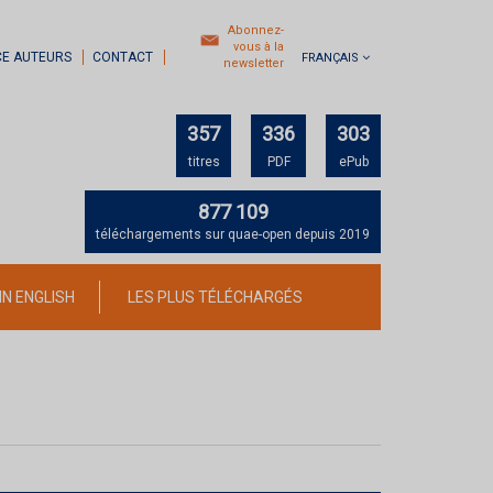
Abonnez-
vous à la
CE AUTEURS
CONTACT
FRANÇAIS
newsletter
357
336
303
titres
PDF
ePub
877 109
téléchargements sur quae-open depuis 2019
IN ENGLISH
LES PLUS TÉLÉCHARGÉS