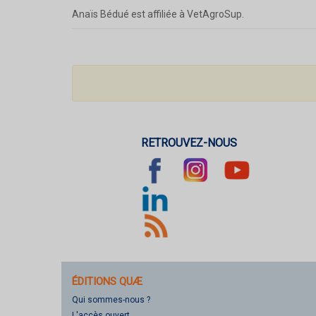
Anaïs Bédué est affiliée à VetAgroSup.
RETROUVEZ-NOUS
ÉDITIONS QUÆ
Qui sommes-nous ?
L'accès ouvert