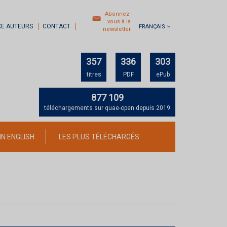
Abonnez-
vous à la
CE AUTEURS
CONTACT
FRANÇAIS
newsletter
357
336
303
titres
PDF
ePub
877 109
téléchargements sur quae-open depuis 2019
IN ENGLISH
LES PLUS TÉLÉCHARGÉS