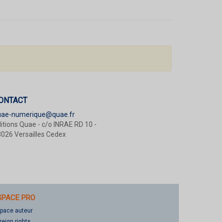
ONTACT
uae-numerique@quae.fr
itions Quae - c/o INRAE RD 10 -
026 Versailles Cedex
SPACE PRO
pace auteur
reign rights