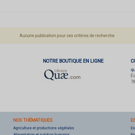
Aucune publication pour ces critères de recherche.
NOTRE BOUTIQUE EN LIGNE
C
q
Éd
78
NOS THÉMATIQUES
E
Agriculture et productions végétales
Es
Alimentation et nutrition humaine
Fo