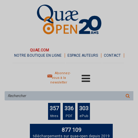
QUAE.COM
NOTRE BOUTIQUE EN LIGNE
ESPACE AUTEURS
CONTACT
Abonnez-
vous à la
newsletter
Rechercher
sur
le
357
336
303
site
titres
PDF
ePub
877 109
téléchargements sur quae-open depuis 2019