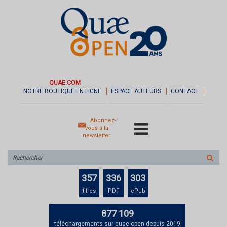
QUAE.COM
NOTRE BOUTIQUE EN LIGNE
ESPACE AUTEURS
CONTACT
Abonnez-
vous à la
newsletter
Rechercher
sur
le
357
336
303
site
titres
PDF
ePub
877 109
téléchargements sur quae-open depuis 2019