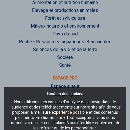
Alimentation et nutrition humaine
Elevage et productions animales
Forêt et sylviculture
Milieux naturels et environnement
Pays du sud
Pêche - Ressources aquatiques et aquacoles
Sciences de la vie et de la terre
Société
Santé
ESPACE PRO
Espace auteur
Gestion des cookies
Foreign rights
Processus d'évaluation
Nous utilisons des cookies d’analyse de la navigation, de
l’audience et des téléchargements sur notre site afin de vous
proposer la meilleure expérience possible et des contenus
NOTRE SITE
pertinents. En cliquant sur « Tout accepter », vous nous
Quae © 2019
autorisez à utiliser ces cookies. Vous êtes libre également de
les refuser ou de les personnaliser.