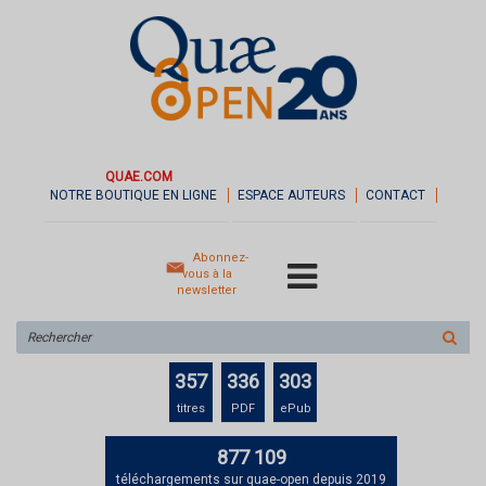
QUAE.COM
NOTRE BOUTIQUE EN LIGNE
ESPACE AUTEURS
CONTACT
Abonnez-
vous à la
newsletter
Rechercher
sur
le
357
336
303
site
titres
PDF
ePub
877 109
téléchargements sur quae-open depuis 2019