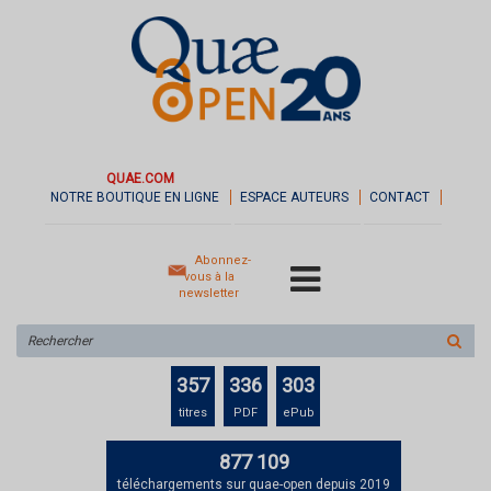
QUAE.COM
NOTRE BOUTIQUE EN LIGNE
ESPACE AUTEURS
CONTACT
Abonnez-
vous à la
newsletter
Rechercher
sur
le
357
336
303
site
titres
PDF
ePub
877 109
téléchargements sur quae-open depuis 2019