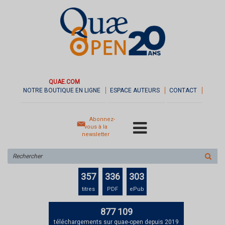
QUAE.COM
NOTRE BOUTIQUE EN LIGNE
ESPACE AUTEURS
CONTACT
Abonnez-
vous à la
newsletter
Rechercher
sur
le
357
336
303
site
titres
PDF
ePub
877 109
téléchargements sur quae-open depuis 2019