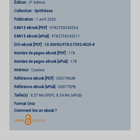
e
Édition :
2
édition
Collection :
Synthèses
Publication :
1 avril 2026
EAN13 eBook [PDF] :
9782759243204
EAN13 eBook [ePub] :
9782759243211
DOI eBook [PDF] :
10.35690/978-2-7592-4320-4
Nombre de pages
eBook [PDF]
:
178
Nombre de pages
eBook [ePub]
:
178
Intérieur :
Couleur
Référence eBook [PDF] :
03077NUM
Référence eBook [ePub] :
03077EPB
Taille(s) :
8,37 Mo (PDF), 8,34 Mo (ePub)
Format Onix
Comment lire un ebook ?